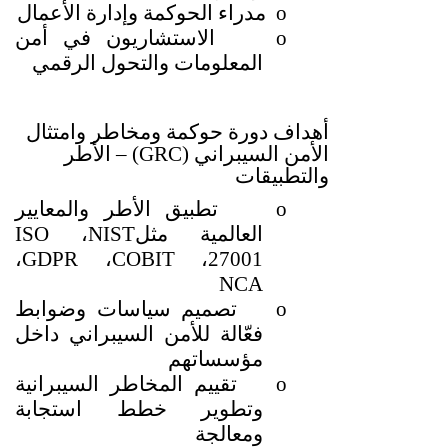
o
مدراء الحوكمة وإدارة الأعمال
o
الاستشاريون في أمن
المعلومات والتحول الرقمي
أهداف دورة حوكمة ومخاطر وامتثال
الأمن السيبراني
(GRC) –
الأطر
والتطبيقات
o
تطبيق الأطر والمعايير
العالمية مثل
NIST
،
ISO
،
GDPR
،
COBIT
،
27001
NCA
o
تصميم سياسات وضوابط
فعّالة للأمن السيبراني داخل
مؤسساتهم
o
تقييم المخاطر السيبرانية
وتطوير خطط استجابة
ومعالجة