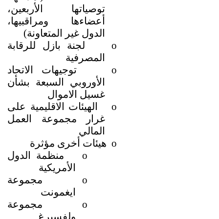
توصياتها الأربعين،
أعضاءها ومراقبيها،
الدول غير المتعاونة)
o
لجنة بازل للرقابة
المصرفية
o
توجيهات الاتحاد
الأوروبي السبعة بشأن
غسيل الاموال
o
الهيئات الاقليمية على
غرار مجموعة العمل
المالي
o
هيئات أخرى مؤثرة
o
منظمة الدول
الأمريكية
o
مجموعة
ايغمونت
o
مجموعة
ولفسبرغ